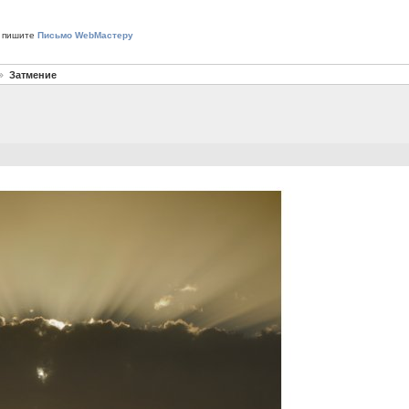
 пишите
Письмо WebМастеру
Затмение