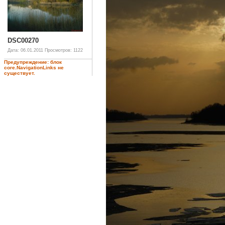
DSC00270
Дата: 06.01.2011
Просмотров: 1122
Предупреждение: блок
core.NavigationLinks не
существует.