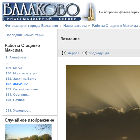
По вопросам фотогалереи
Фотогалерея города Балаково
Наши авторы
Работы Стаценко Максима
Последние комментарии
Затмение
Работы Стаценко
Максима
первая
предыдущая
1. Аквафрэш
...
189. Магия
190. Морозное утро
191. Закат на Волге
192. Затмение
193. Летний позитив
194. Осенняя...
195. Ночная...
...
598. Холодное...
Случайное изображение