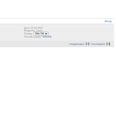
Вход
Дата: 01.03.2010
Владелец: Zoom
Размер:
Полный размер:
645x846
следующая
последняя