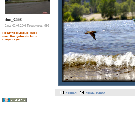
dsc_0256
Дата: 09.07.2008
Просмотров: 936
Предупреждение: блок
core.NavigationLinks не
существует.
первая
предыдущая