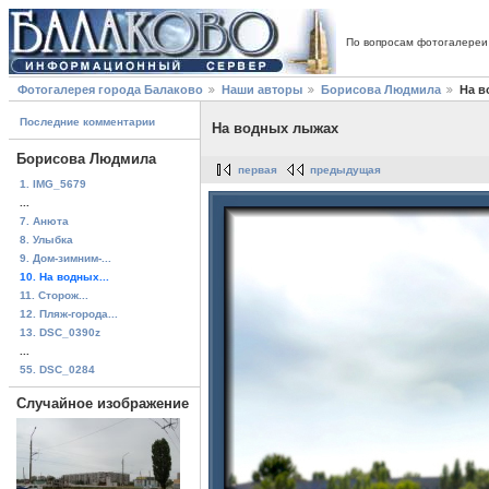
По вопросам фотогалереи
Фотогалерея города Балаково
Наши авторы
Борисова Людмила
На в
Последние комментарии
На водных лыжах
Борисова Людмила
первая
предыдущая
1. IMG_5679
...
7. Анюта
8. Улыбка
9. Дом-зимним-...
10. На водных...
11. Сторож...
12. Пляж-города...
13. DSC_0390z
...
55. DSC_0284
Случайное изображение