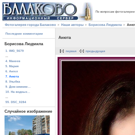
По вопросам фотогалереи
Фотогалерея города Балаково
Наши авторы
Борисова Людмила
Аню
Последние комментарии
Анюта
Борисова Людмила
1. IMG_5679
первая
предыдущая
...
4. Макеев
5. Мария
6. Ангел
7. Анюта
8. Улыбка
9. Дом-зимним-...
10. На водных...
...
55. DSC_0284
Случайное изображение