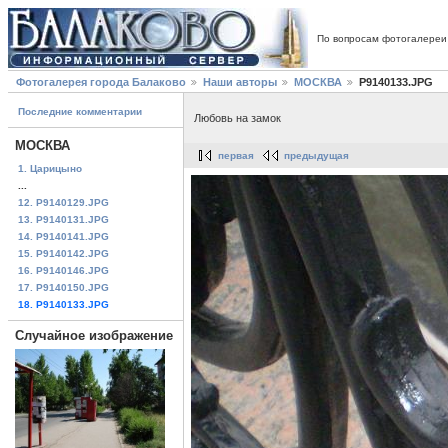
По вопросам фотогалереи
Фотогалерея города Балаково
Наши авторы
МОСКВА
P9140133.JPG
Последние комментарии
Любовь на замок
МОСКВА
первая
предыдущая
1. Царицыно
...
12. P9140129.JPG
13. P9140131.JPG
14. P9140141.JPG
15. P9140142.JPG
16. P9140146.JPG
17. P9140150.JPG
18. P9140133.JPG
Случайное изображение