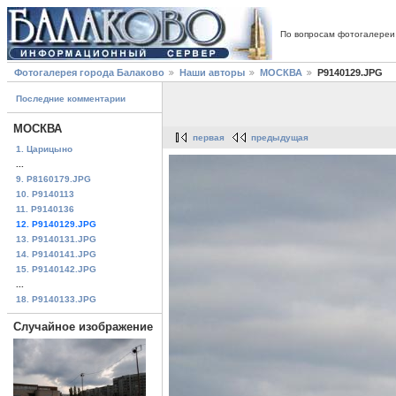
По вопросам фотогалереи
Фотогалерея города Балаково
Наши авторы
МОСКВА
P9140129.JPG
Последние комментарии
МОСКВА
первая
предыдущая
1. Царицыно
...
9. P8160179.JPG
10. P9140113
11. P9140136
12. P9140129.JPG
13. P9140131.JPG
14. P9140141.JPG
15. P9140142.JPG
...
18. P9140133.JPG
Случайное изображение