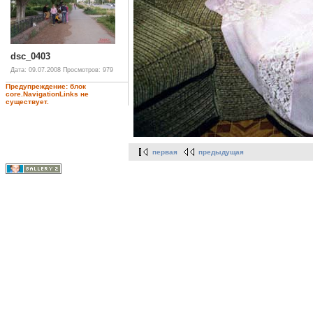
dsc_0403
Дата: 09.07.2008
Просмотров: 979
Предупреждение: блок
core.NavigationLinks не
существует.
первая
предыдущая