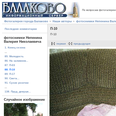
По вопросам фотогалереи
Фотогалерея города Балаково
Наши авторы
фотоснимки Непенина Вал
П-10
Последние комментарии
П-10
фотоснимки Непенина
Валерия Николаевича
первая
предыдущая
1. Конец сезона
...
85. Молодость
86. На заливном...
87. П-03
88. П-10
89. П-17
90. Света...
91. Сухие розочки
...
138. Пруд_девушк...
Случайное изображение