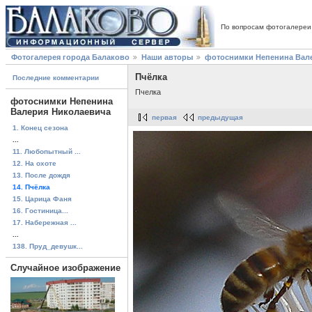
По вопросам фотогалереи
Фотогалерея города Балаково
Наши авторы
фотоснимки Непенина Вал
Пчёлка
Последние комментарии
Пчелка
фотоснимки Непенина
Валерия Николаевича
первая
предыдущая
1. Конец сезона
...
11. Любопытный ...
12. На охоте
13. После дождя
14. Пчёлка
15. Царица Фаня
16. Гостиница...
17. Набережная ...
...
138. Пруд_девушк...
Случайное изображение