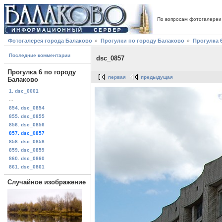
По вопросам фотогалереи
Фотогалерея города Балаково
Прогулки по городу Балаково
Прогулка 
Последние комментарии
dsc_0857
Прогулка 6 по городу
первая
предыдущая
Балаково
1. dsc_0001
...
854. dsc_0854
855. dsc_0855
856. dsc_0856
857. dsc_0857
858. dsc_0858
859. dsc_0859
860. dsc_0860
861. dsc_0861
Случайное изображение