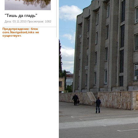
"Тишь да гладь"
Дата: 03.11.2010
Просмотров: 1082
Предупреждение: блок
core.NavigationLinks не
существует.