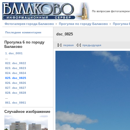
По вопросам фотогалереи
Фотогалерея города Балаково
Прогулки по городу Балаково
Прогулка 
Последние комментарии
dsc_0825
Прогулка 6 по городу
первая
предыдущая
Балаково
1. dsc_0001
...
822. dsc_0822
823. dsc_0823
824. dsc_0824
825. dsc_0825
826. dsc_0826
827. dsc_0827
828. dsc_0828
...
861. dsc_0861
Случайное изображение