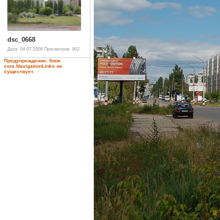
dsc_0668
Дата: 04.07.2008
Просмотров: 902
Предупреждение: блок
core.NavigationLinks не
существует.