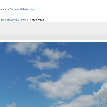
 пишите
Письмо WebМастеру
6 по городу Балаково
dsc_0825