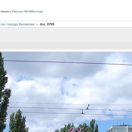
 пишите
Письмо WebМастеру
6 по городу Балаково
dsc_0769