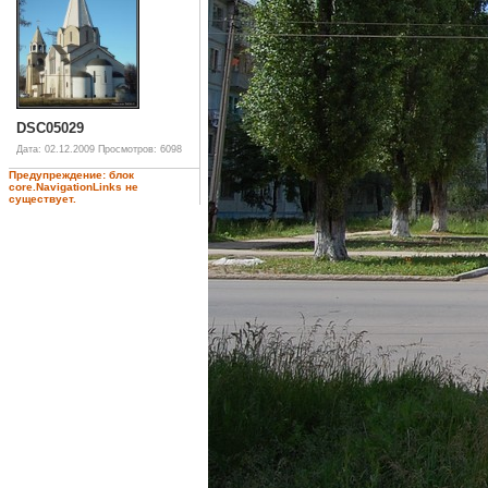
DSC05029
Дата: 02.12.2009
Просмотров: 6098
Предупреждение: блок
core.NavigationLinks не
существует.