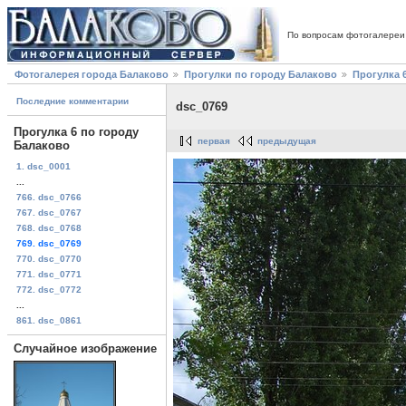
По вопросам фотогалереи
Фотогалерея города Балаково
Прогулки по городу Балаково
Прогулка 
Последние комментарии
dsc_0769
Прогулка 6 по городу
первая
предыдущая
Балаково
1. dsc_0001
...
766. dsc_0766
767. dsc_0767
768. dsc_0768
769. dsc_0769
770. dsc_0770
771. dsc_0771
772. dsc_0772
...
861. dsc_0861
Случайное изображение