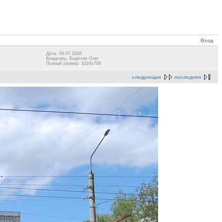
Вход
Дата: 09.07.2008
Владелец: Бодичев Олег
Полный размер: 1024x768
следующая
последняя