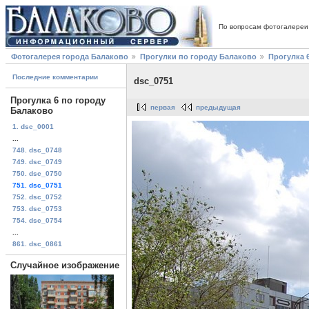
По вопросам фотогалереи
Фотогалерея города Балаково
Прогулки по городу Балаково
Прогулка 
Последние комментарии
dsc_0751
Прогулка 6 по городу
первая
предыдущая
Балаково
1. dsc_0001
...
748. dsc_0748
749. dsc_0749
750. dsc_0750
751. dsc_0751
752. dsc_0752
753. dsc_0753
754. dsc_0754
...
861. dsc_0861
Случайное изображение