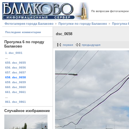
По вопросам фотогалереи
Фотогалерея города Балаково
Прогулки по городу Балаково
Прогулка 
Последние комментарии
dsc_0658
Прогулка 6 по городу
первая
предыдущая
Балаково
1. dsc_0001
...
655. dsc_0655
656. dsc_0656
657. dsc_0657
658. dsc_0658
659. dsc_0659
660. dsc_0660
661. dsc_0661
...
861. dsc_0861
Случайное изображение