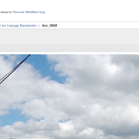
 пишите
Письмо WebМастеру
6 по городу Балаково
dsc_0658