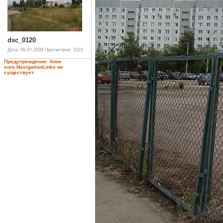
dsc_0120
Дата: 09.07.2008
Просмотров: 1022
Предупреждение: блок
core.NavigationLinks не
существует.