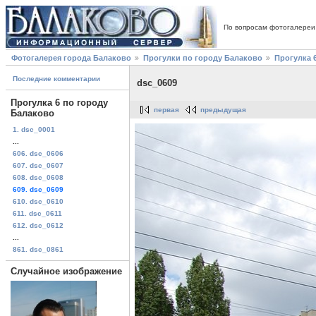
По вопросам фотогалереи
Фотогалерея города Балаково
Прогулки по городу Балаково
Прогулка 
Последние комментарии
dsc_0609
Прогулка 6 по городу
первая
предыдущая
Балаково
1. dsc_0001
...
606. dsc_0606
607. dsc_0607
608. dsc_0608
609. dsc_0609
610. dsc_0610
611. dsc_0611
612. dsc_0612
...
861. dsc_0861
Случайное изображение