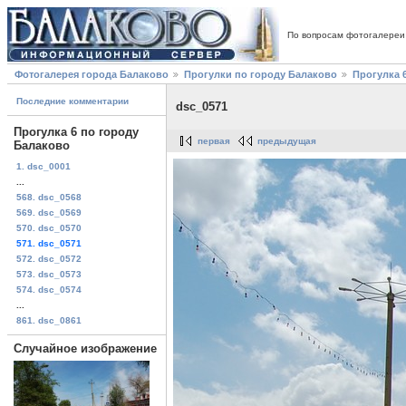
По вопросам фотогалереи
Фотогалерея города Балаково
Прогулки по городу Балаково
Прогулка 
Последние комментарии
dsc_0571
Прогулка 6 по городу
первая
предыдущая
Балаково
1. dsc_0001
...
568. dsc_0568
569. dsc_0569
570. dsc_0570
571. dsc_0571
572. dsc_0572
573. dsc_0573
574. dsc_0574
...
861. dsc_0861
Случайное изображение