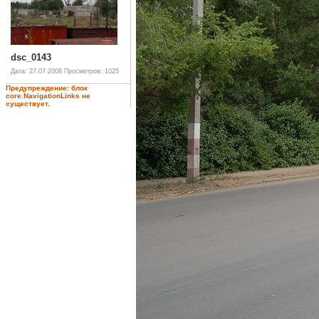
dsc_0143
Дата: 27.07.2008
Просмотров: 1025
Предупреждение: блок
core.NavigationLinks не
существует.