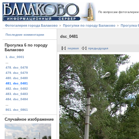
По вопросам фотогалереи
Фотогалерея города Балаково
Прогулки по городу Балаково
Прогулка 
Последние комментарии
dsc_0481
Прогулка 6 по городу
первая
предыдущая
Балаково
1. dsc_0001
...
478. dsc_0478
479. dsc_0479
480. dsc_0480
481. dsc_0481
482. dsc_0482
483. dsc_0483
484. dsc_0484
...
861. dsc_0861
Случайное изображение