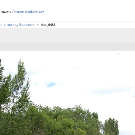
 пишите
Письмо WebМастеру
6 по городу Балаково
dsc_0481