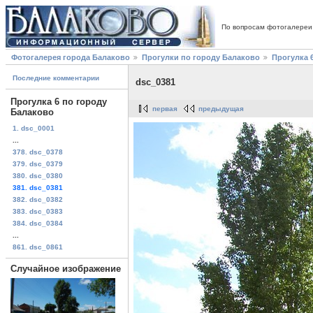
По вопросам фотогалереи
Фотогалерея города Балаково
Прогулки по городу Балаково
Прогулка 
Последние комментарии
dsc_0381
Прогулка 6 по городу
первая
предыдущая
Балаково
1. dsc_0001
...
378. dsc_0378
379. dsc_0379
380. dsc_0380
381. dsc_0381
382. dsc_0382
383. dsc_0383
384. dsc_0384
...
861. dsc_0861
Случайное изображение