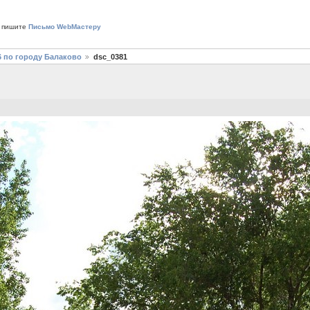
 пишите
Письмо WebМастеру
6 по городу Балаково
dsc_0381