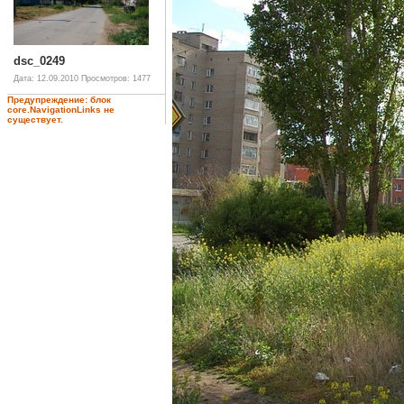
dsc_0249
Дата: 12.09.2010
Просмотров: 1477
Предупреждение: блок
core.NavigationLinks не
существует.