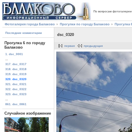
По вопросам фотогалереи
Фотогалерея города Балаково
Прогулки по городу Балаково
Прогулка 
Последние комментарии
dsc_0320
Прогулка 6 по городу
первая
предыдущая
Балаково
1. dsc_0001
...
317. dsc_0317
318. dsc_0318
319. dsc_0319
320. dsc_0320
321. dsc_0321
322. dsc_0322
323. dsc_0323
...
861. dsc_0861
Случайное изображение