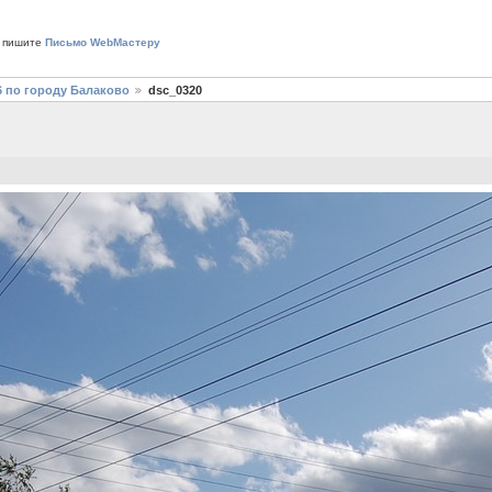
 пишите
Письмо WebМастеру
6 по городу Балаково
dsc_0320