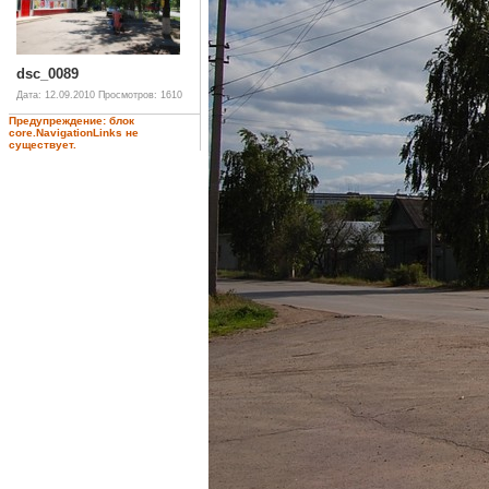
dsc_0089
Дата: 12.09.2010
Просмотров: 1610
Предупреждение: блок
core.NavigationLinks не
существует.