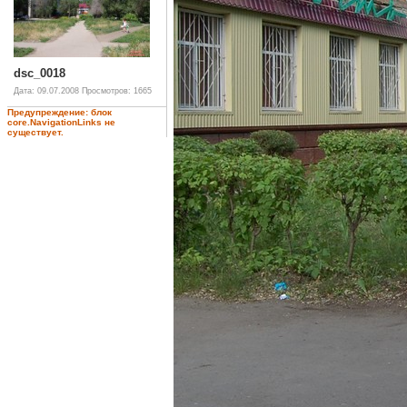
dsc_0018
Дата: 09.07.2008
Просмотров: 1665
Предупреждение: блок
core.NavigationLinks не
существует.