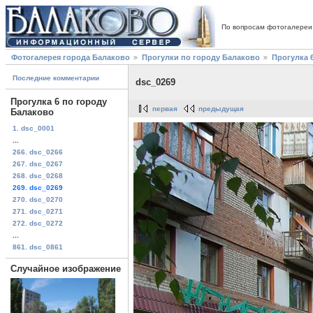
По вопросам фотогалереи
Фотогалерея города Балаково
Прогулки по городу Балаково
Прогулка 
Последние комментарии
dsc_0269
Прогулка 6 по городу
первая
предыдущая
Балаково
1. dsc_0001
...
266. dsc_0266
267. dsc_0267
268. dsc_0268
269. dsc_0269
270. dsc_0270
271. dsc_0271
272. dsc_0272
...
861. dsc_0861
Случайное изображение