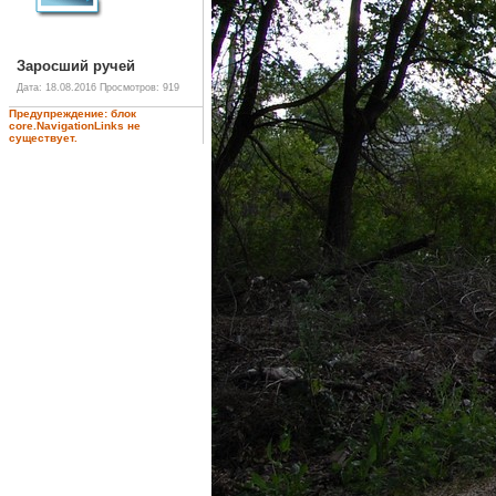
Заросший ручей
Дата: 18.08.2016
Просмотров: 919
Предупреждение: блок
core.NavigationLinks не
существует.