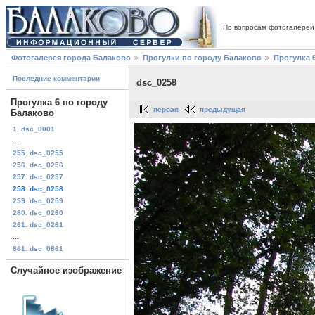
По вопросам фотогалереи
Фотогалерея города Балаково
Прогулки по городу Балаково
Прогулка 
Последние комментарии
dsc_0258
Прогулка 6 по городу
первая
предыдущая
Балаково
1. dsc_0001
...
255. dsc_0255
256. dsc_0256
257. dsc_0257
258. dsc_0258
259. dsc_0259
260. dsc_0260
261. dsc_0261
...
861. dsc_0861
Случайное изображение