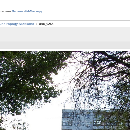
 пишите
Письмо WebМастеру
6 по городу Балаково
dsc_0258