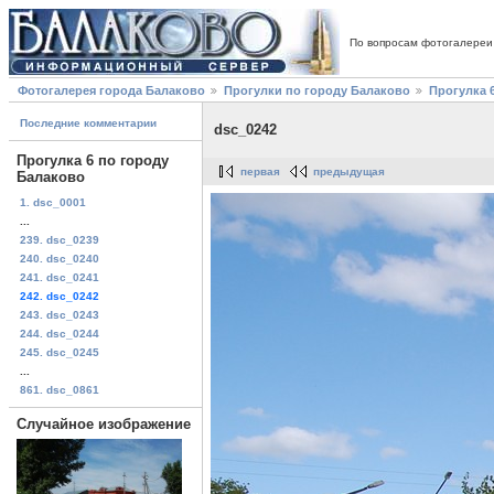
По вопросам фотогалереи
Фотогалерея города Балаково
Прогулки по городу Балаково
Прогулка 
Последние комментарии
dsc_0242
Прогулка 6 по городу
первая
предыдущая
Балаково
1. dsc_0001
...
239. dsc_0239
240. dsc_0240
241. dsc_0241
242. dsc_0242
243. dsc_0243
244. dsc_0244
245. dsc_0245
...
861. dsc_0861
Случайное изображение