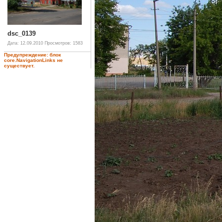
dsc_0139
Дата: 12.09.2010
Просмотров: 1583
Предупреждение: блок
core.NavigationLinks не
существует.