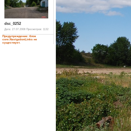
dsc_0252
Дата: 27.07.2008
Просмотров: 1132
Предупреждение: блок
core.NavigationLinks не
существует.