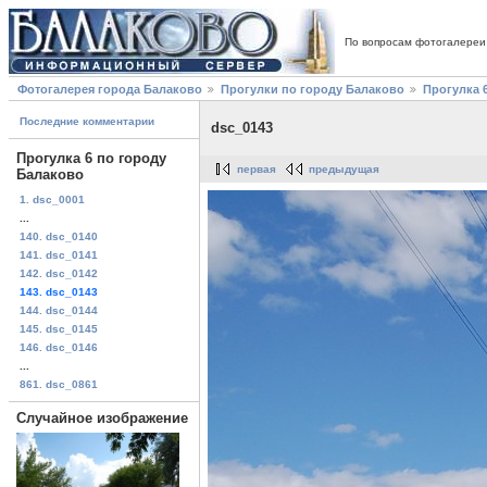
По вопросам фотогалереи
Фотогалерея города Балаково
Прогулки по городу Балаково
Прогулка 
Последние комментарии
dsc_0143
Прогулка 6 по городу
первая
предыдущая
Балаково
1. dsc_0001
...
140. dsc_0140
141. dsc_0141
142. dsc_0142
143. dsc_0143
144. dsc_0144
145. dsc_0145
146. dsc_0146
...
861. dsc_0861
Случайное изображение