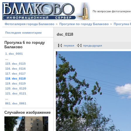
По вопросам фотогалереи
Фотогалерея города Балаково
Прогулки по городу Балаково
Прогулка 
Последние комментарии
dsc_0118
Прогулка 6 по городу
первая
предыдущая
Балаково
1. dsc_0001
...
115. dsc_0115
116. dsc_0116
117. dsc_0117
118. dsc_0118
119. dsc_0119
120. dsc_0120
121. dsc_0121
...
861. dsc_0861
Случайное изображение