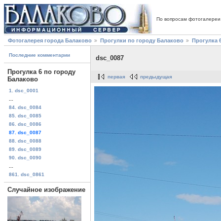
По вопросам фотогалереи
Фотогалерея города Балаково
Прогулки по городу Балаково
Прогулка 
Последние комментарии
dsc_0087
Прогулка 6 по городу
первая
предыдущая
Балаково
1. dsc_0001
...
84. dsc_0084
85. dsc_0085
86. dsc_0086
87. dsc_0087
88. dsc_0088
89. dsc_0089
90. dsc_0090
...
861. dsc_0861
Случайное изображение