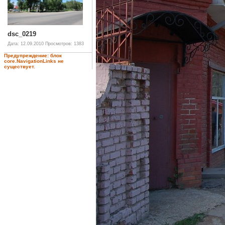
dsc_0219
Дата: 12.09.2010
Просмотров: 1383
Предупреждение: блок
core.NavigationLinks не
существует.