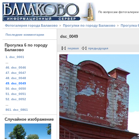
По вопросам фотогалереи
Фотогалерея города Балаково
Прогулки по городу Балаково
Прогулка 
Последние комментарии
dsc_0049
Прогулка 6 по городу
первая
предыдущая
Балаково
1. dsc_0001
...
46. dsc_0046
47. dsc_0047
48. dsc_0048
49. dsc_0049
50. dsc_0050
51. dsc_0051
52. dsc_0052
...
861. dsc_0861
Случайное изображение