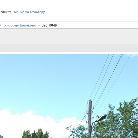
 пишите
Письмо WebМастеру
6 по городу Балаково
dsc_0049