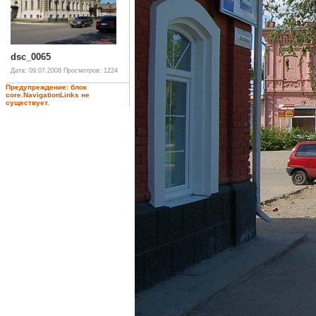
dsc_0065
Дата: 09.07.2008
Просмотров: 1224
Предупреждение: блок
core.NavigationLinks не
существует.