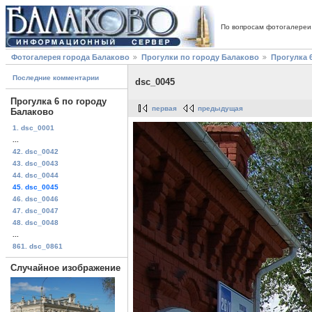
По вопросам фотогалереи
Фотогалерея города Балаково
Прогулки по городу Балаково
Прогулка 
Последние комментарии
dsc_0045
Прогулка 6 по городу
первая
предыдущая
Балаково
1. dsc_0001
...
42. dsc_0042
43. dsc_0043
44. dsc_0044
45. dsc_0045
46. dsc_0046
47. dsc_0047
48. dsc_0048
...
861. dsc_0861
Случайное изображение