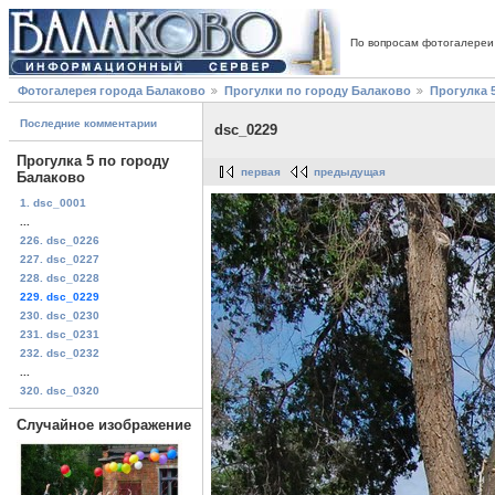
По вопросам фотогалереи
Фотогалерея города Балаково
Прогулки по городу Балаково
Прогулка 
Последние комментарии
dsc_0229
Прогулка 5 по городу
первая
предыдущая
Балаково
1. dsc_0001
...
226. dsc_0226
227. dsc_0227
228. dsc_0228
229. dsc_0229
230. dsc_0230
231. dsc_0231
232. dsc_0232
...
320. dsc_0320
Случайное изображение