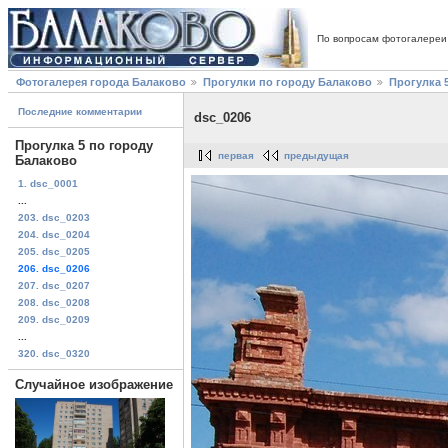
По вопросам фотогалереи
Фотогалерея города Балаково
Прогулки по городу Балаково
Прогулка 
Последние комментарии
dsc_0206
Прогулка 5 по городу
первая
предыдущая
Балаково
1. dsc_0001
...
203. dsc_0203
204. dsc_0204
205. dsc_0205
206. dsc_0206
207. dsc_0207
208. dsc_0208
209. dsc_0209
...
320. dsc_0320
Случайное изображение