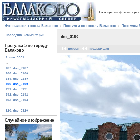
По вопросам фотогалереи
Фотогалерея города Балаково
Прогулки по городу Балаково
Прогулка 
Последние комментарии
dsc_0190
Прогулка 5 по городу
первая
предыдущая
Балаково
1. dsc_0001
...
187. dsc_0187
188. dsc_0188
189. dsc_0189
190. dsc_0190
191. dsc_0191
192. dsc_0192
193. dsc_0193
...
320. dsc_0320
Случайное изображение