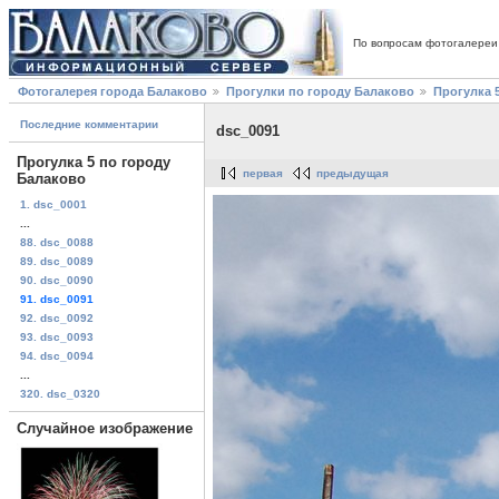
По вопросам фотогалереи
Фотогалерея города Балаково
Прогулки по городу Балаково
Прогулка 
Последние комментарии
dsc_0091
Прогулка 5 по городу
первая
предыдущая
Балаково
1. dsc_0001
...
88. dsc_0088
89. dsc_0089
90. dsc_0090
91. dsc_0091
92. dsc_0092
93. dsc_0093
94. dsc_0094
...
320. dsc_0320
Случайное изображение