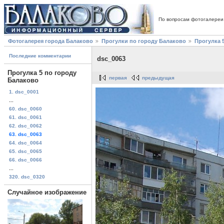
По вопросам фотогалереи
Фотогалерея города Балаково
Прогулки по городу Балаково
Прогулка 
Последние комментарии
dsc_0063
Прогулка 5 по городу
первая
предыдущая
Балаково
1. dsc_0001
...
60. dsc_0060
61. dsc_0061
62. dsc_0062
63. dsc_0063
64. dsc_0064
65. dsc_0065
66. dsc_0066
...
320. dsc_0320
Случайное изображение