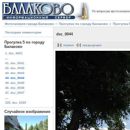
По вопросам фотогалереи
Фотогалерея города Балаково
Прогулки по городу Балаково
Прогулка 
Последние комментарии
dsc_0044
Прогулка 5 по городу
первая
предыдущая
Балаково
1. dsc_0001
...
41. dsc_0041
42. dsc_0042
43. dsc_0043
44. dsc_0044
45. dsc_0045
46. dsc_0046
47. dsc_0047
...
320. dsc_0320
Случайное изображение