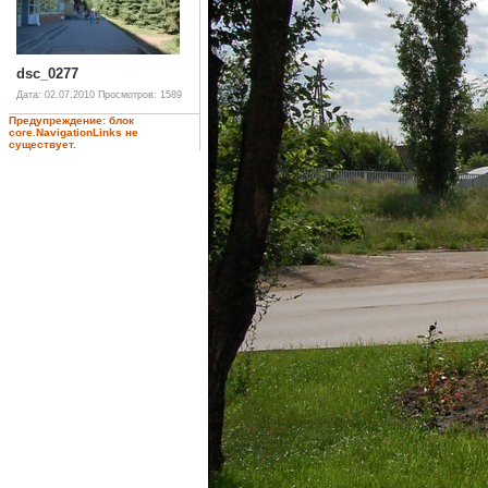
dsc_0277
Дата: 02.07.2010
Просмотров: 1589
Предупреждение: блок
core.NavigationLinks не
существует.