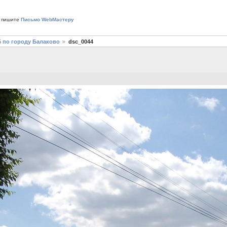
 пишите
Письмо WebМастеру
5 по городу Балаково
dsc_0044