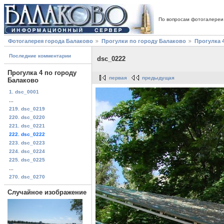
По вопросам фотогалереи
Фотогалерея города Балаково
Прогулки по городу Балаково
Прогулка 
Последние комментарии
dsc_0222
Прогулка 4 по городу
первая
предыдущая
Балаково
1. dsc_0001
...
219. dsc_0219
220. dsc_0220
221. dsc_0221
222. dsc_0222
223. dsc_0223
224. dsc_0224
225. dsc_0225
...
270. dsc_0270
Случайное изображение