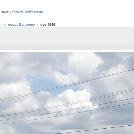
 пишите
Письмо WebМастеру
3 по городу Балаково
dsc_0638