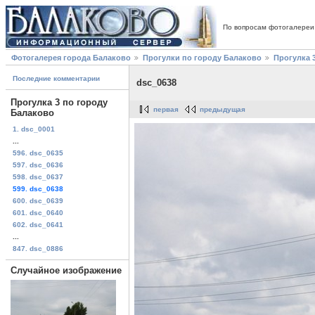
По вопросам фотогалереи
Фотогалерея города Балаково
Прогулки по городу Балаково
Прогулка 
Последние комментарии
dsc_0638
Прогулка 3 по городу
первая
предыдущая
Балаково
1. dsc_0001
...
596. dsc_0635
597. dsc_0636
598. dsc_0637
599. dsc_0638
600. dsc_0639
601. dsc_0640
602. dsc_0641
...
847. dsc_0886
Случайное изображение