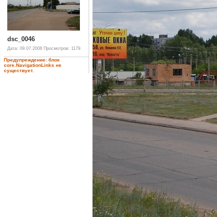
dsc_0046
Дата: 09.07.2008
Просмотров: 1179
Предупреждение: блок
core.NavigationLinks не
существует.