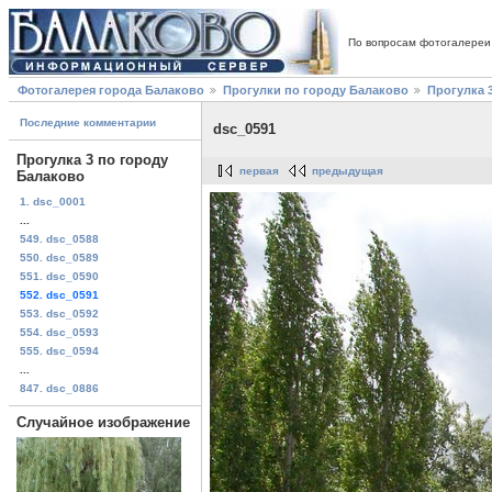
По вопросам фотогалереи
Фотогалерея города Балаково
Прогулки по городу Балаково
Прогулка 
Последние комментарии
dsc_0591
Прогулка 3 по городу
первая
предыдущая
Балаково
1. dsc_0001
...
549. dsc_0588
550. dsc_0589
551. dsc_0590
552. dsc_0591
553. dsc_0592
554. dsc_0593
555. dsc_0594
...
847. dsc_0886
Случайное изображение