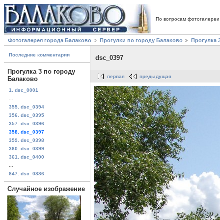
По вопросам фотогалереи
Фотогалерея города Балаково
Прогулки по городу Балаково
Прогулка 
Последние комментарии
dsc_0397
Прогулка 3 по городу
первая
предыдущая
Балаково
1. dsc_0001
...
355. dsc_0394
356. dsc_0395
357. dsc_0396
358. dsc_0397
359. dsc_0398
360. dsc_0399
361. dsc_0400
...
847. dsc_0886
Случайное изображение