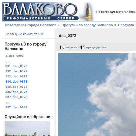
По вопросам фотогалереи
Фотогалерея города Балаково
Прогулки по городу Балаково
Прогулка 
Последние комментарии
dsc_0373
Прогулка 3 по городу
первая
предыдущая
Балаково
1. dsc_0001
...
331. dsc_0370
332. dsc_0371
333. dsc_0372
334. dsc_0373
335. dsc_0374
336. dsc_0375
337. dsc_0376
...
847. dsc_0886
Случайное изображение