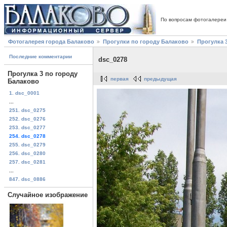
По вопросам фотогалереи
Фотогалерея города Балаково
Прогулки по городу Балаково
Прогулка 
Последние комментарии
dsc_0278
Прогулка 3 по городу
первая
предыдущая
Балаково
1. dsc_0001
...
251. dsc_0275
252. dsc_0276
253. dsc_0277
254. dsc_0278
255. dsc_0279
256. dsc_0280
257. dsc_0281
...
847. dsc_0886
Случайное изображение