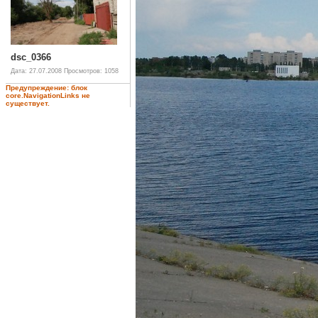
dsc_0366
Дата: 27.07.2008
Просмотров: 1058
Предупреждение: блок
core.NavigationLinks не
существует.