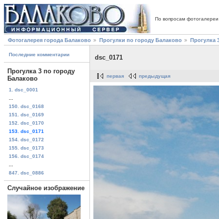
По вопросам фотогалереи
Фотогалерея города Балаково
Прогулки по городу Балаково
Прогулка 
Последние комментарии
dsc_0171
Прогулка 3 по городу
первая
предыдущая
Балаково
1. dsc_0001
...
150. dsc_0168
151. dsc_0169
152. dsc_0170
153. dsc_0171
154. dsc_0172
155. dsc_0173
156. dsc_0174
...
847. dsc_0886
Случайное изображение