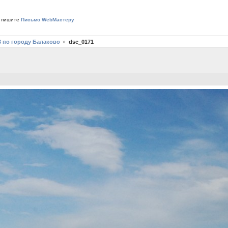
 пишите
Письмо WebМастеру
3 по городу Балаково
dsc_0171