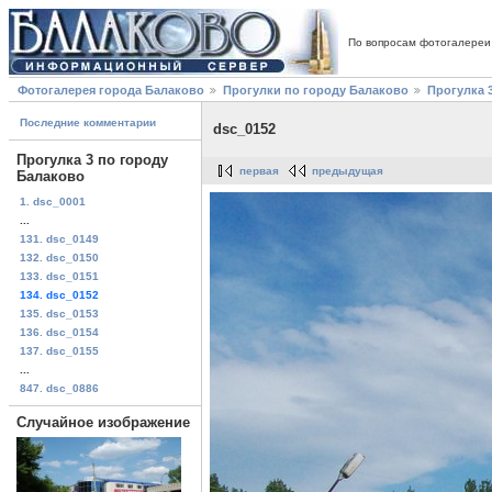
По вопросам фотогалереи
Фотогалерея города Балаково
Прогулки по городу Балаково
Прогулка 
Последние комментарии
dsc_0152
Прогулка 3 по городу
первая
предыдущая
Балаково
1. dsc_0001
...
131. dsc_0149
132. dsc_0150
133. dsc_0151
134. dsc_0152
135. dsc_0153
136. dsc_0154
137. dsc_0155
...
847. dsc_0886
Случайное изображение