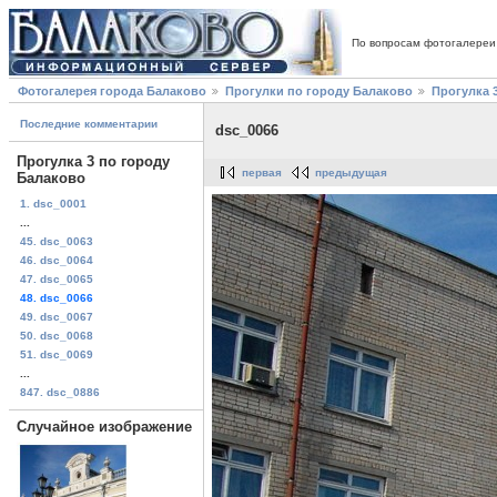
По вопросам фотогалереи
Фотогалерея города Балаково
Прогулки по городу Балаково
Прогулка 
Последние комментарии
dsc_0066
Прогулка 3 по городу
первая
предыдущая
Балаково
1. dsc_0001
...
45. dsc_0063
46. dsc_0064
47. dsc_0065
48. dsc_0066
49. dsc_0067
50. dsc_0068
51. dsc_0069
...
847. dsc_0886
Случайное изображение