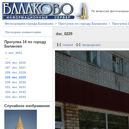
По вопросам фотогалереи
Фотогалерея города Балаково
Прогулки по городу Балаково
Прогулка 
Последние комментарии
dsc_0229
Прогулка 14 по городу
первая
предыдущая
Балаково
1. dsc_0001
...
226. dsc_0226
227. dsc_0227
228. dsc_0228
229. dsc_0229
230. dsc_0230
231. dsc_0231
232. dsc_0232
233. dsc_0233
Случайное изображение