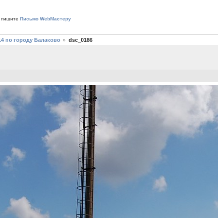
 пишите
Письмо WebМастеру
14 по городу Балаково
dsc_0186