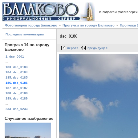
По вопросам фотогалереи
Фотогалерея города Балаково
Прогулки по городу Балаково
Прогулка 
Последние комментарии
dsc_0186
Прогулка 14 по городу
первая
предыдущая
Балаково
1. dsc_0001
...
183. dsc_0183
184. dsc_0184
185. dsc_0185
186. dsc_0186
187. dsc_0187
188. dsc_0188
189. dsc_0189
...
233. dsc_0233
Случайное изображение