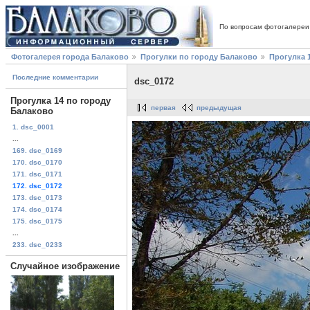
По вопросам фотогалереи
Фотогалерея города Балаково
Прогулки по городу Балаково
Прогулка 
Последние комментарии
dsc_0172
Прогулка 14 по городу
первая
предыдущая
Балаково
1. dsc_0001
...
169. dsc_0169
170. dsc_0170
171. dsc_0171
172. dsc_0172
173. dsc_0173
174. dsc_0174
175. dsc_0175
...
233. dsc_0233
Случайное изображение