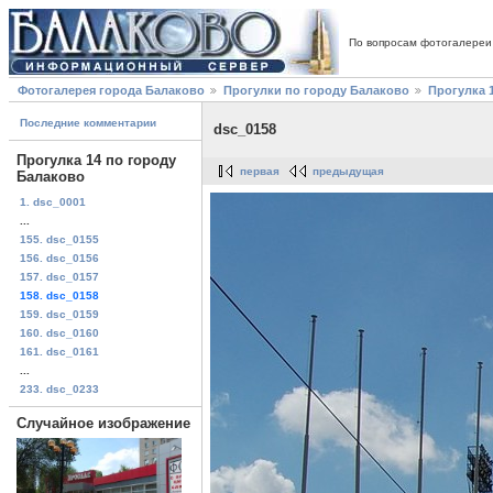
По вопросам фотогалереи
Фотогалерея города Балаково
Прогулки по городу Балаково
Прогулка 
Последние комментарии
dsc_0158
Прогулка 14 по городу
первая
предыдущая
Балаково
1. dsc_0001
...
155. dsc_0155
156. dsc_0156
157. dsc_0157
158. dsc_0158
159. dsc_0159
160. dsc_0160
161. dsc_0161
...
233. dsc_0233
Случайное изображение