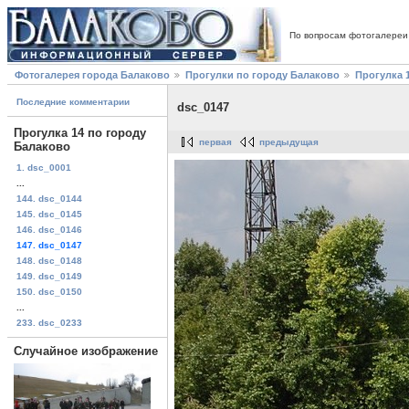
По вопросам фотогалереи
Фотогалерея города Балаково
Прогулки по городу Балаково
Прогулка 
Последние комментарии
dsc_0147
Прогулка 14 по городу
первая
предыдущая
Балаково
1. dsc_0001
...
144. dsc_0144
145. dsc_0145
146. dsc_0146
147. dsc_0147
148. dsc_0148
149. dsc_0149
150. dsc_0150
...
233. dsc_0233
Случайное изображение