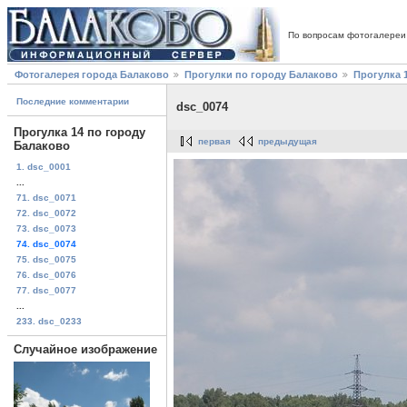
По вопросам фотогалереи
Фотогалерея города Балаково
Прогулки по городу Балаково
Прогулка 
Последние комментарии
dsc_0074
Прогулка 14 по городу
первая
предыдущая
Балаково
1. dsc_0001
...
71. dsc_0071
72. dsc_0072
73. dsc_0073
74. dsc_0074
75. dsc_0075
76. dsc_0076
77. dsc_0077
...
233. dsc_0233
Случайное изображение