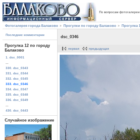
По вопросам фотогалереи
Фотогалерея города Балаково
Прогулки по городу Балаково
Прогулка 
Последние комментарии
dsc_0346
Прогулка 12 по городу
первая
предыдущая
Балаково
1. dsc_0001
...
330. dsc_0343
331. dsc_0344
332. dsc_0345
333. dsc_0346
334. dsc_0347
335. dsc_0348
336. dsc_0349
...
430. dsc_0443
Случайное изображение