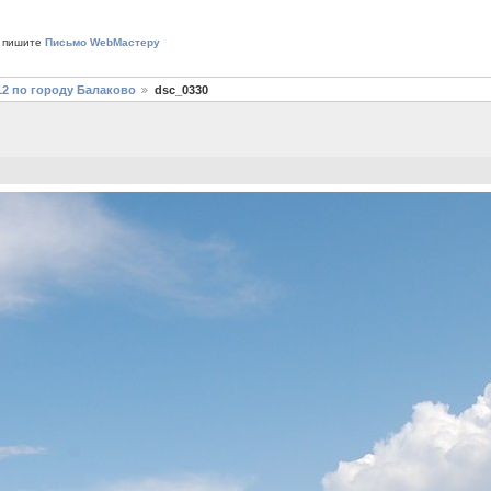
 пишите
Письмо WebМастеру
12 по городу Балаково
dsc_0330