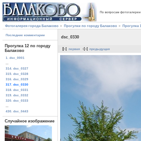
По вопросам фотогалереи
Фотогалерея города Балаково
Прогулки по городу Балаково
Прогулка 
Последние комментарии
dsc_0330
Прогулка 12 по городу
первая
предыдущая
Балаково
1. dsc_0001
...
314. dsc_0327
315. dsc_0328
316. dsc_0329
317. dsc_0330
318. dsc_0331
319. dsc_0332
320. dsc_0333
...
430. dsc_0443
Случайное изображение