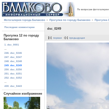
По вопросам фотогалереи
Фотогалерея города Балаково
Прогулки по городу Балаково
Прогулка 
Последние комментарии
dsc_0249
Прогулка 12 по городу
первая
предыдущая
Балаково
1. dsc_0001
...
246. dsc_0246
247. dsc_0247
248. dsc_0248
249. dsc_0249
250. dsc_0250
251. dsc_0251
252. dsc_0252
...
430. dsc_0443
Случайное изображение