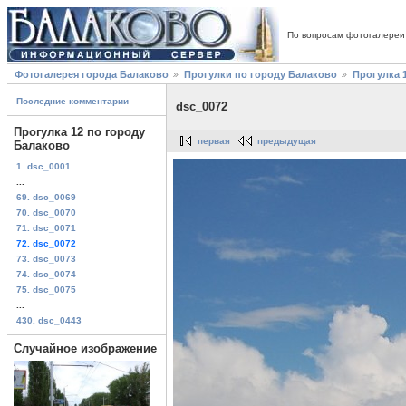
По вопросам фотогалереи
Фотогалерея города Балаково
Прогулки по городу Балаково
Прогулка 
Последние комментарии
dsc_0072
Прогулка 12 по городу
первая
предыдущая
Балаково
1. dsc_0001
...
69. dsc_0069
70. dsc_0070
71. dsc_0071
72. dsc_0072
73. dsc_0073
74. dsc_0074
75. dsc_0075
...
430. dsc_0443
Случайное изображение